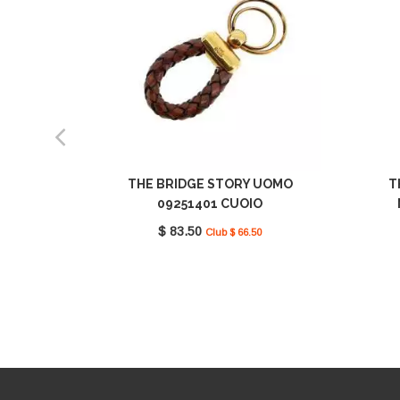
THE BRIDGE STORY UOMO
T
09251401 CUOIO
$ 83.50
Club $ 66.50