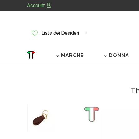
Account
Lista dei Desideri
0
○ MARCHE
○ DONNA
Th