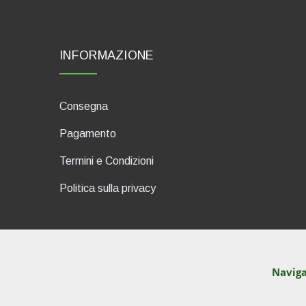
INFORMAZIONE
Consegna
Pagamento
Termini e Condizioni
Politica sulla privacy
Naviga
dP Motion Media. Via La Piana 
© TutITALIA 2013-2026. Materiali cont