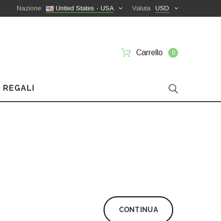
Nazione
United States - USA
Valuta
USD
Carrello
0
 REGALI
CONTINUA