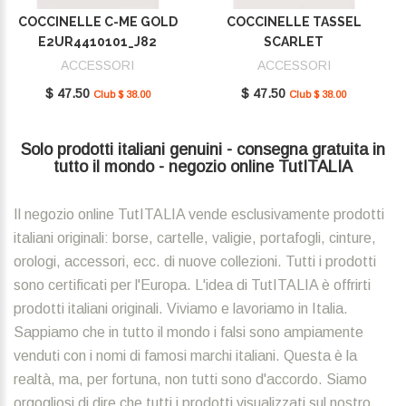
COCCINELLE C-ME GOLD
COCCINELLE TASSEL
E2UR4410101_J82
SCARLET
E2MU0410101_R02
ACCESSORI
ACCESSORI
$ 47.50
$ 47.50
Club $ 38.00
Club $ 38.00
Solo prodotti italiani genuini - consegna gratuita in
tutto il mondo - negozio online TutITALIA
Il negozio online TutITALIA vende esclusivamente prodotti
italiani originali: borse, cartelle, valigie, portafogli, cinture,
orologi, accessori, ecc. di nuove collezioni. Tutti i prodotti
sono certificati per l'Europa. L'idea di TutITALIA è offrirti
prodotti italiani originali. Viviamo e lavoriamo in Italia.
Sappiamo che in tutto il mondo i falsi sono ampiamente
venduti con i nomi di famosi marchi italiani. Questa è la
realtà, ma, per fortuna, non tutti sono d'accordo. Siamo
orgogliosi di dire che tutti i prodotti visualizzati sul nostro