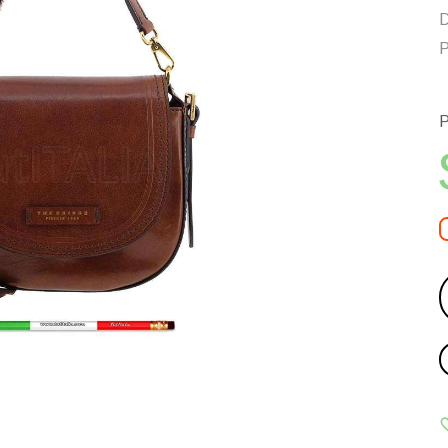
D
P
P