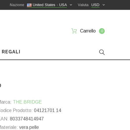
Nazione
United States - USA
Valuta
USD
Carrello
0
 REGALI
o
arca:
THE BRIDGE
odice Prodotto:
04121701 14
EAN:
8033748414947
ateriale:
vera pelle