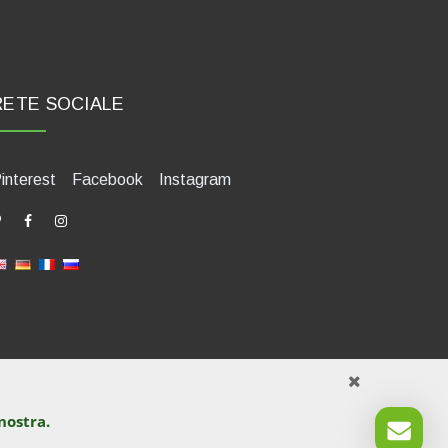
RETE SOCIALE
interest
Facebook
Instagram
nostra.
421580400. Tel +39 0541 1480041