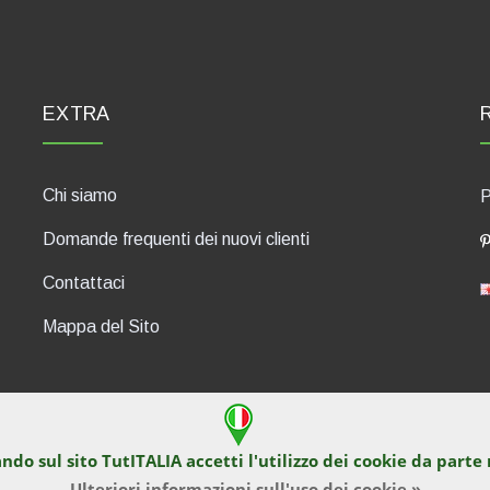
EXTRA
Chi siamo
P
Domande frequenti dei nuovi clienti
Contattaci
Mappa del Sito
ndo sul sito TutITALIA accetti l'utilizzo dei
cookie
da parte 
430, 47835 Saludecio (RN), Italia. Numero REA: RN410802. P.IVA: 04
Ulteriori informazioni sull'uso dei cookie »