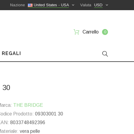
Nazione
United States - USA
Valuta
USD
Carrello
0
 REGALI
 30
arca:
THE BRIDGE
odice Prodotto:
09303001 30
EAN:
8033748492396
ateriale:
vera pelle