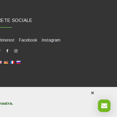
RETE SOCIALE
interest
Facebook
Instagram
nostra.
421580400. Tel +39 0541 1480041
uzione o altra forma di utilizzazione.