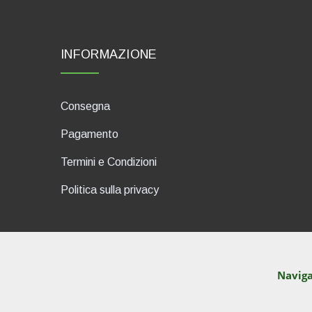
INFORMAZIONE
Consegna
Pagamento
Termini e Condizioni
Politica sulla privacy
Naviga
dP Motion Media. Via La Piana 
© TutITALIA 2013-2026. Materiali cont