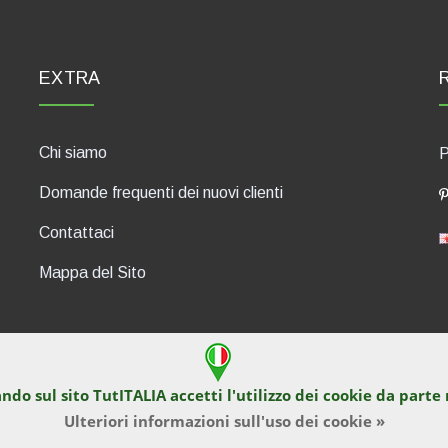
EXTRA
Chi siamo
P
Domande frequenti dei nuovi clienti
Contattaci
Mappa del Sito
ndo sul sito TutITALIA accetti l'utilizzo dei
cookie
da parte 
430, 47835 Saludecio (RN), Italia. Numero REA: RN410802. P.IVA: 04
Ulteriori informazioni sull'uso dei cookie »
enuti appartengono in via esclusiva a TutITALIA e ne è vietata la riprod