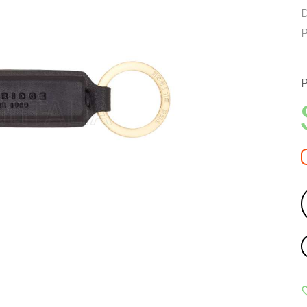
D
P
P