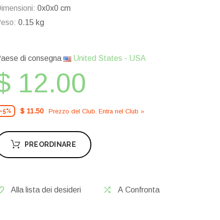
imensioni:
0x0x0 cm
eso:
0.15 kg
aese di consegna
United States - USA
$ 12.00
$ 11.50
Prezzo del Сlub. Entra nel Сlub »
-5%
PREORDINARE
Alla lista dei desideri
A Confronta