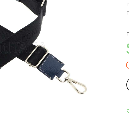
D
P
P