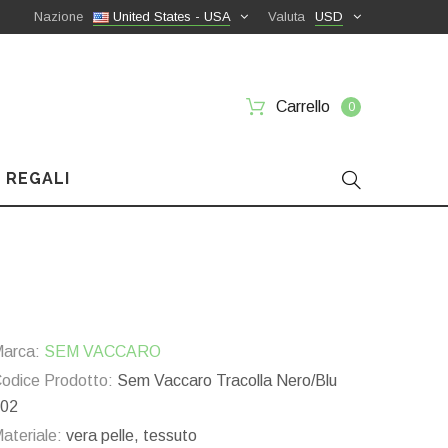
Nazione
United States - USA
Valuta
USD
Carrello
0
 REGALI
arca:
SEM VACCARO
odice Prodotto:
Sem Vaccaro Tracolla Nero/Blu
02
ateriale:
vera pelle, tessuto