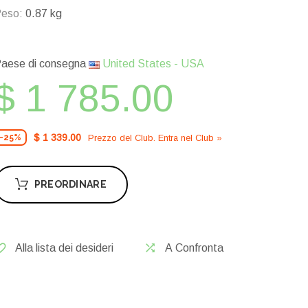
eso:
0.87 kg
aese di consegna
United States - USA
$ 1 785.00
$ 1 339.00
Prezzo del Сlub. Entra nel Сlub »
-25%
PREORDINARE
Alla lista dei desideri
A Confronta