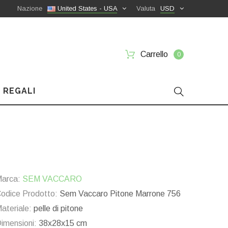
Nazione
United States - USA
Valuta
USD
Carrello
0
 REGALI
arca:
SEM VACCARO
odice Prodotto:
Sem Vaccaro Pitone Marrone 756
ateriale:
pelle di pitone
imensioni:
38x28x15 cm