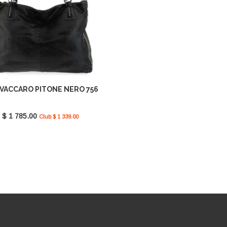
VACCARO PITONE NERO 756
$ 1 785.00
Club $ 1 339.00