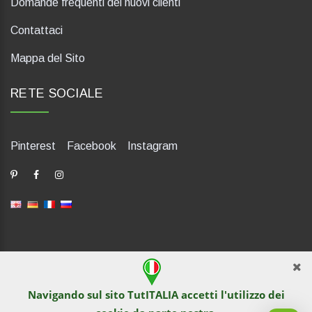
Domande frequenti dei nuovi clienti
Contattaci
Mappa del Sito
RETE SOCIALE
Pinterest
Facebook
Instagram
dP Motion Media. Via La Piana 430, 47835 Saludecio (RN), Italia.
Numero REA: RN410802. P.IVA: 04421580400. Tel +39 0541
Navigando sul sito TutITALIA accetti l'utilizzo dei
1480041