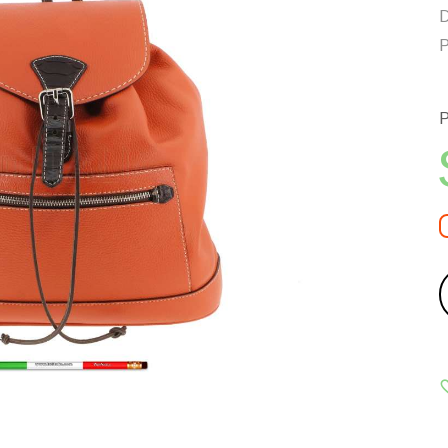
D
P
P