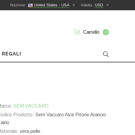
Nazione
United States - USA
Valuta
USD
Carrello
0
 REGALI
arca:
SEM VACCARO
odice Prodotto:
Sem Vaccaro Alce Pitone Arancio
aino
ateriale:
vera pelle