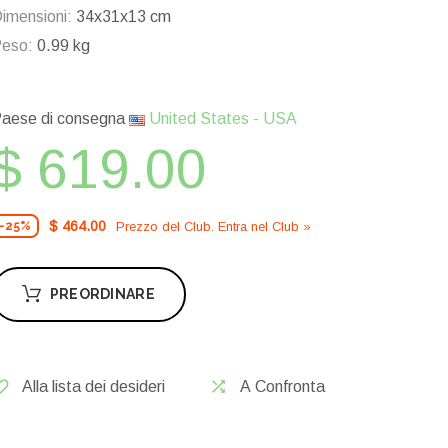
imensioni:
34x31x13 cm
eso:
0.99 kg
aese di consegna
United States - USA
$ 619.00
$ 464.00
Prezzo del Сlub. Entra nel Сlub »
-25%
PREORDINARE
Alla lista dei desideri
A Confronta