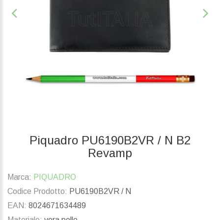
Piquadro PU6190B2VR / N B2
Revamp
Marca:
PIQUADRO
Codice Prodotto:
PU6190B2VR / N
EAN:
8024671634489
Materiale:
vera pelle