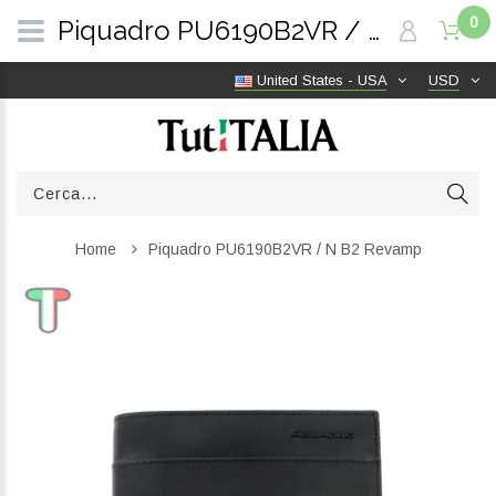
0
Piquadro PU6190B2VR / N B2 Revamp | TutITALIA
United States - USA
USD
Home
Piquadro PU6190B2VR / N B2 Revamp