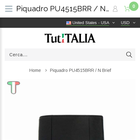
0
Piquadro PU4515BRR / N Brief | TutITALIA
United States - USA
USD
Home
Piquadro PU4515BRR / N Brief