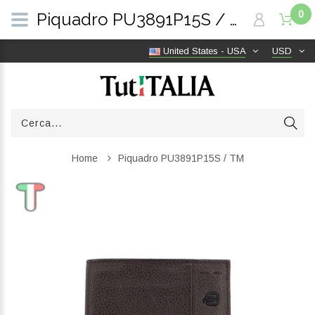
0
Piquadro PU3891P15S / TM | TutITALIA
United States - USA
USD
Home
Piquadro PU3891P15S / TM