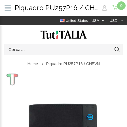
0
Piquadro PU257P16 / CHEVN | TutITALIA
United States - USA
USD
Home
Piquadro PU257P16 / CHEVN