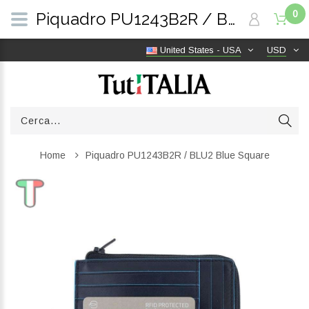
0
Piquadro PU1243B2R / BLU2 Blue Square | TutITALIA
United States - USA
USD
Home
Piquadro PU1243B2R / BLU2 Blue Square