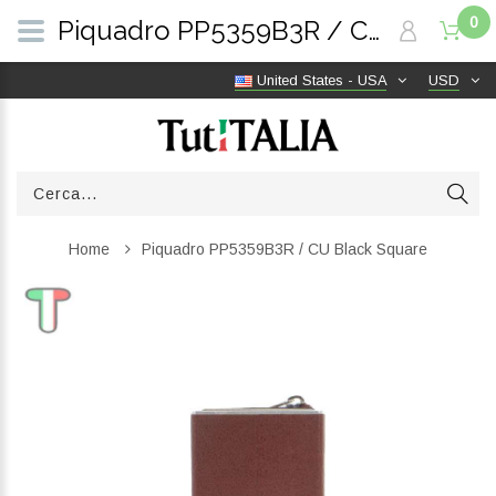
0
Piquadro PP5359B3R / CU Black Square | TutITALIA
United States - USA
USD
Home
Piquadro PP5359B3R / CU Black Square