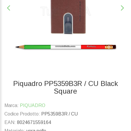
Piquadro PP5359B3R / CU Black
Square
Marca:
PIQUADRO
Codice Prodotto:
PP5359B3R / CU
EAN:
8024671559164
Materiale:
vera pelle