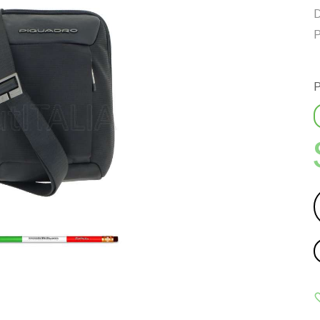
D
P
P