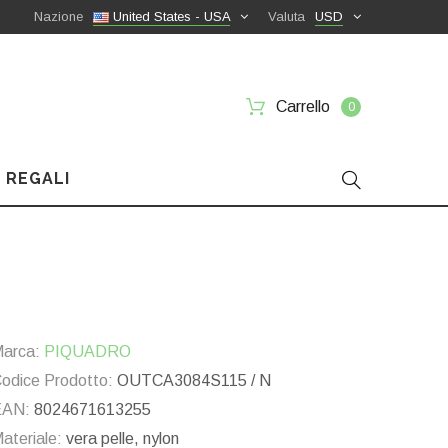
Nazione
United States - USA
Valuta
USD
Carrello
0
 REGALI
arca:
PIQUADRO
odice Prodotto:
OUTCA3084S115 / N
EAN:
8024671613255
ateriale:
vera pelle, nylon