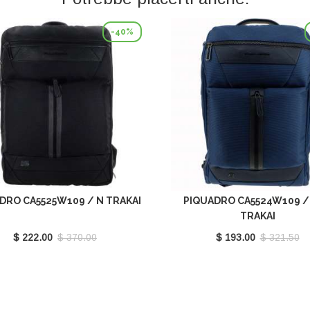
-40%
DRO CA5525W109 / N TRAKAI
PIQUADRO CA5524W109 /
TRAKAI
$ 222.00
$ 370.00
$ 193.00
$ 321.50