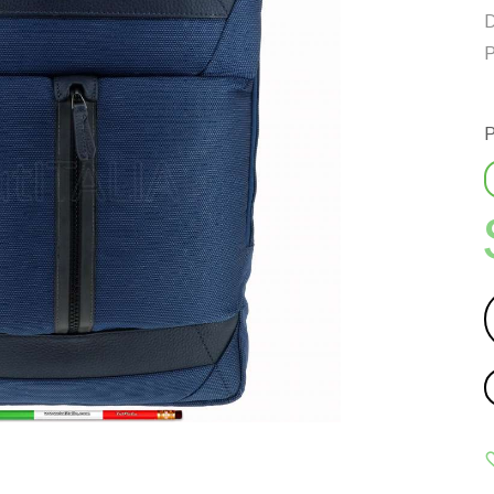
D
P
P