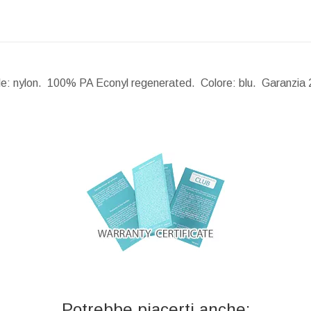
ale: nylon. 100% PA Econyl regenerated. Colore: blu. Garanzia 
Potrebbe piacerti anche: