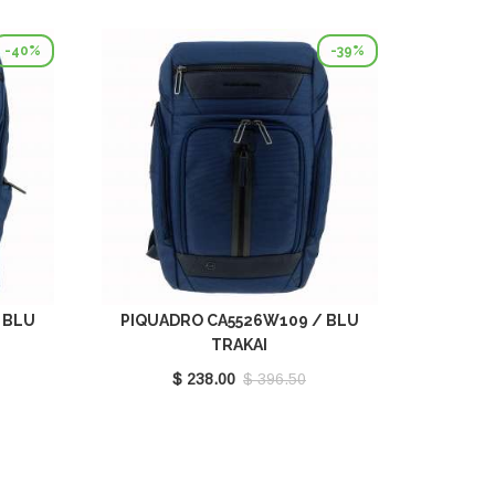
-40%
-39%
 BLU
PIQUADRO CA5526W109 / BLU
TRAKAI
$ 238.00
$ 396.50