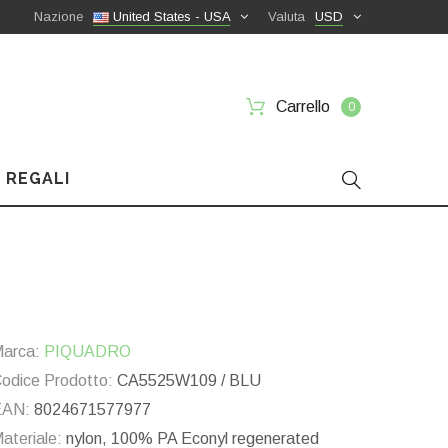
Nazione
United States - USA
Valuta
USD
Carrello
0
 REGALI
arca:
PIQUADRO
odice Prodotto:
CA5525W109 / BLU
EAN:
8024671577977
ateriale:
nylon, 100% PA Econyl regenerated