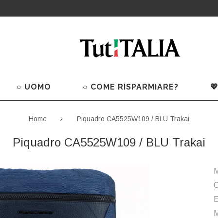
○ UOMO
○ COME RISPARMIARE?

Home
Piquadro CA5525W109 / BLU Trakai
Piquadro CA5525W109 / BLU Trakai
M
C
M