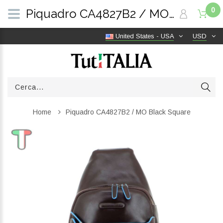
0
Piquadro CA4827B2 / MO Black Square | TutITALIA
United States - USA
USD
Home
Piquadro CA4827B2 / MO Black Square