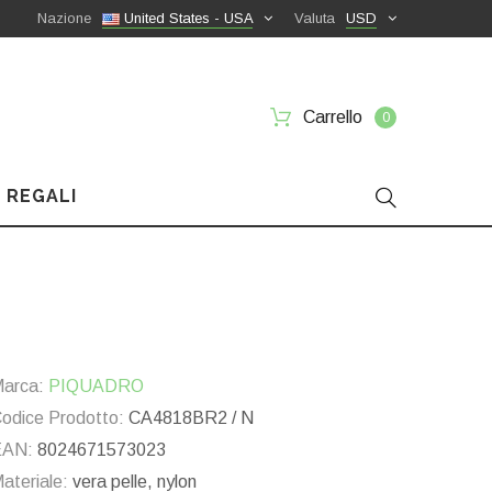
Nazione
United States - USA
Valuta
USD
Carrello
0
 REGALI
arca:
PIQUADRO
odice Prodotto:
CA4818BR2 / N
EAN:
8024671573023
ateriale:
vera pelle, nylon