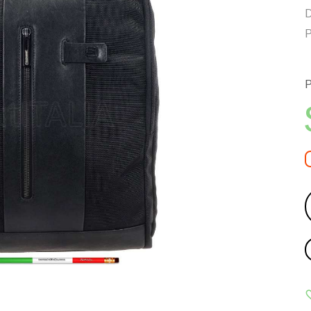
D
P
P