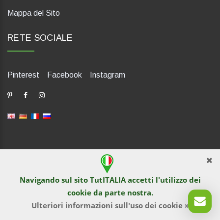
Mappa del Sito
RETE SOCIALE
Pinterest
Facebook
Instagram
dP Motion Media. Via La Piana 430, 47835 Saludecio (RN), Italia.
Numero REA: RN410802. P.IVA: 04421580400. Tel +39 0541
Navigando sul sito TutITALIA accetti l'utilizzo dei
1480041
cookie
da parte nostra.
© TutITALIA 2013-2026. Materiali contenuti appartengono in via
esclusiva a TutITALIA e ne è vietata la riproduzione o altra forma
Ulteriori informazioni sull'uso dei cookie »
di utilizzazione.