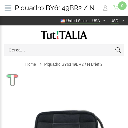
0
Piquadro BY6149BR2 / N Brief 2 | TutITALIA
United States - USA
USD
Home
Piquadro BY6149BR2 / N Brief 2