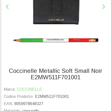
Coccinelle Metallic Soft Small Noir
E2MW511F701001
Marca:
COCCINELLE
Codice Prodotto:
E2MW511F701001
EAN:
8059978648327
Materiale:
vera pelle