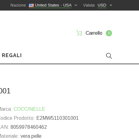
Nazione
United States - USA
Valuta
USD
Carrello
0
 REGALI
001
arca:
COCCINELLE
odice Prodotto:
E2MW5110301001
EAN:
8059978460462
ateriale:
vera pelle