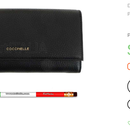
D
P
P