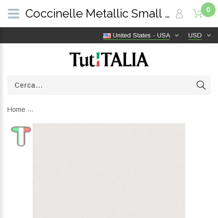
0
Coccinelle Metallic Small Seagrass E2MW511D101_G43 | TutITALIA
United States - USA
USD
Home