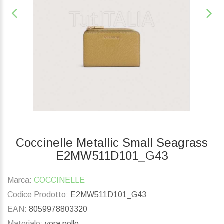
Coccinelle Metallic Small Seagrass
E2MW511D101_G43
Marca:
COCCINELLE
Codice Prodotto:
E2MW511D101_G43
EAN:
8059978803320
Materiale:
vera pelle