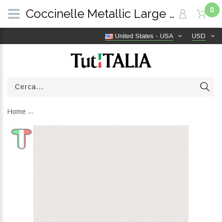
0
Coccinelle Metallic Large Deep Blue E2MW511F101_B27 | TutITALIA
United States - USA
USD
Home