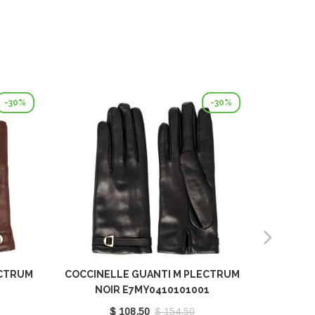
-30%
-30%
ECTRUM
COCCINELLE GUANTI M PLECTRUM
COCCINE
NOIR E7MY0410101001
NO
$ 108.50
$ 154.50