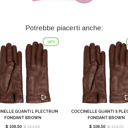
Potrebbe piacerti anche:
-30%
INELLE GUANTI L PLECTRUM
COCCINELLE GUANTI S PL
FONDANT BROWN
FONDANT BROWN
E7MY0410101W97
E7MY0410101W97
$ 108.50
$ 154.50
$ 108.50
$ 154.50