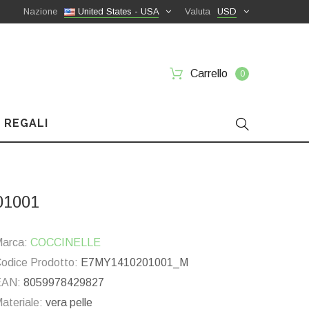
Nazione
United States - USA
Valuta
USD
Carrello
0
 REGALI
01001
arca:
COCCINELLE
odice Prodotto:
E7MY1410201001_M
EAN:
8059978429827
ateriale:
vera pelle