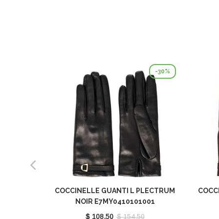
-30%
COCCINELLE GUANTI L PLECTRUM
COCC
NOIR E7MY0410101001
$ 108.50
$ 154.50