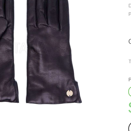
D
P
T
P