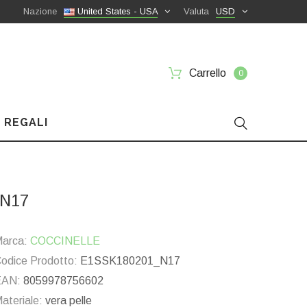
Nazione
United States - USA
Valuta
USD
Carrello
0
 REGALI
_N17
arca:
COCCINELLE
odice Prodotto:
E1SSK180201_N17
EAN:
8059978756602
ateriale:
vera pelle