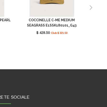
 PEARL
COCCINELLE C-ME MEDIUM
COC
SEAGRASS E1SSK180101_G43
SEAG
$ 428.50
Club $ 321.50
RETE SOCIALE