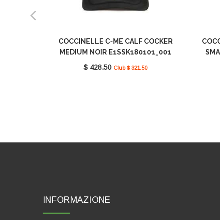
COCCINELLE C-ME CALF COCKER
COCC
MEDIUM NOIR E1SSK180101_001
SMA
$ 428.50
Club $ 321.50
INFORMAZIONE