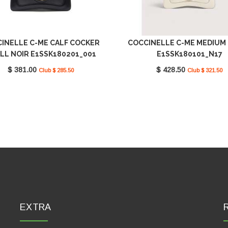
INELLE C-ME CALF COCKER
COCCINELLE C-ME MEDIUM
LL NOIR E1SSK180201_001
E1SSK180101_N17
$ 381.00
$ 428.50
Club $ 285.50
Club $ 321.50
EXTRA