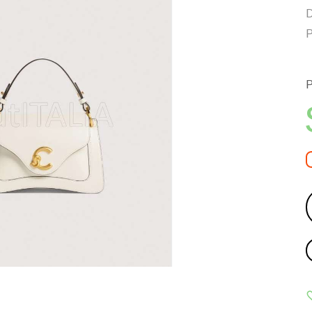
D
P
P