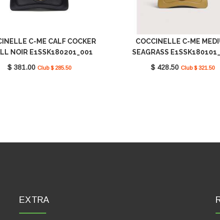
INELLE C-ME CALF COCKER
COCCINELLE C-ME MED
LL NOIR E1SSK180201_001
SEAGRASS E1SSK180101
$ 381.00
$ 428.50
Club $ 285.50
Club $ 321.50
EXTRA