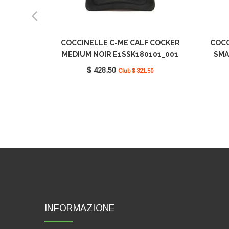
COCCINELLE C-ME CALF COCKER
COCC
MEDIUM NOIR E1SSK180101_001
SMA
$ 428.50
Club $ 321.50
INFORMAZIONE