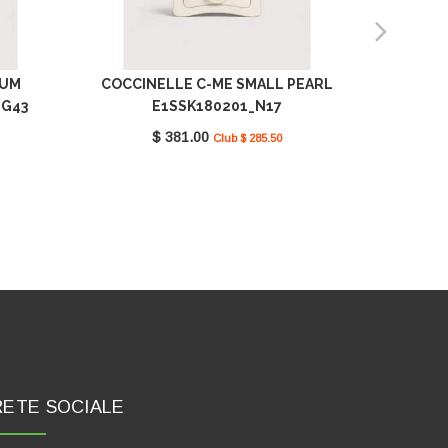
IUM
COCCINELLE C-ME SMALL PEARL
COC
_G43
E1SSK180201_N17
SEAG
$ 381.00
Club $ 285.50
RETE SOCIALE