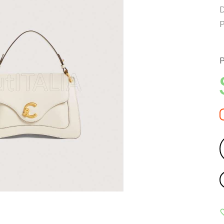
D
P
P