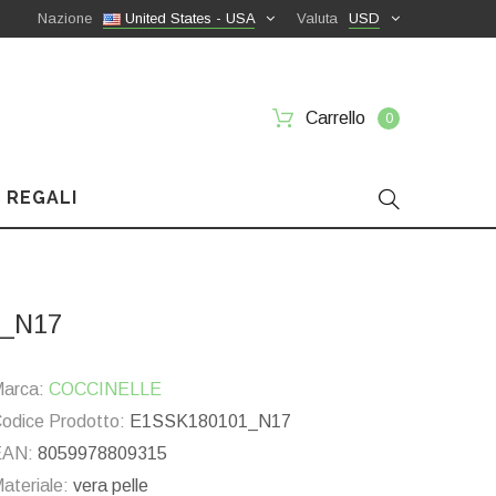
Nazione
United States - USA
Valuta
USD
Carrello
0
 REGALI
1_N17
arca:
COCCINELLE
odice Prodotto:
E1SSK180101_N17
EAN:
8059978809315
ateriale:
vera pelle