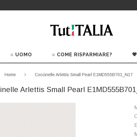
○ UOMO
○ COME RISPARMIARE?

Home
Coccinelle Arlettis Small Pearl E1MD555B701_N17
inelle Arlettis Small Pearl E1MD555B70
M
C
M