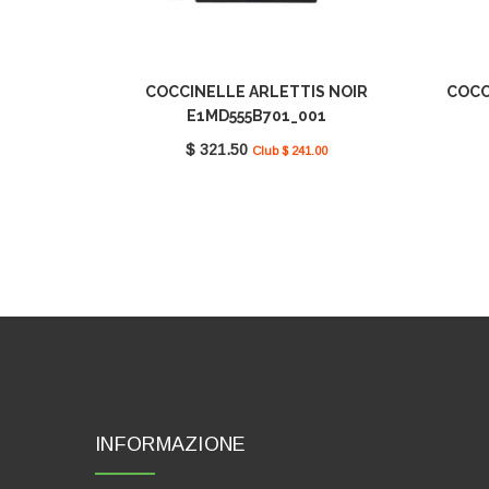
COCCINELLE ARLETTIS NOIR
COCC
E1MD555B701_001
$ 321.50
Club $ 241.00
INFORMAZIONE