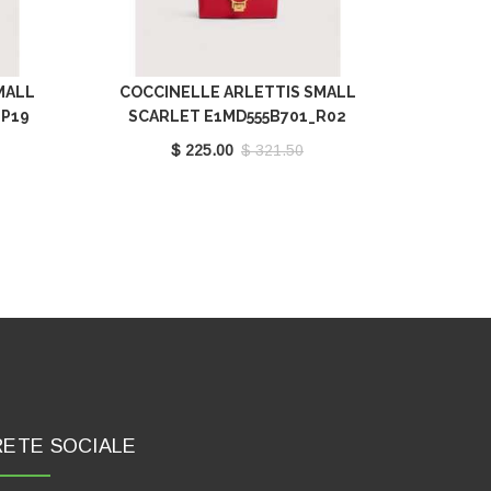
MALL
COCCINELLE ARLETTIS SMALL
_P19
SCARLET E1MD555B701_R02
$ 225.00
$ 321.50
RETE SOCIALE