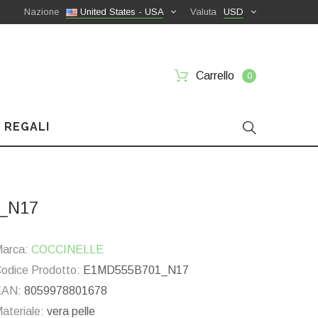
Nazione
United States - USA
Valuta
USD
Carrello
0
 REGALI
1_N17
arca:
COCCINELLE
odice Prodotto:
E1MD555B701_N17
EAN:
8059978801678
ateriale:
vera pelle