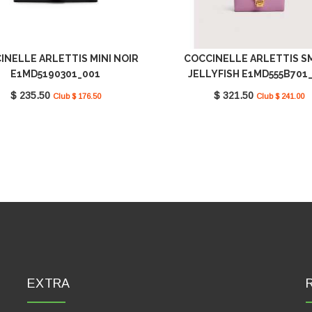
INELLE ARLETTIS MINI NOIR
COCCINELLE ARLETTIS S
E1MD5190301_001
JELLYFISH E1MD555B701
$ 235.50
$ 321.50
Club $ 176.50
Club $ 241.00
EXTRA