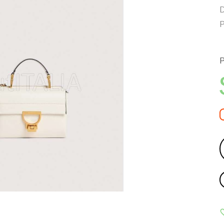
D
P
P