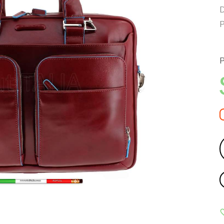
D
P
P