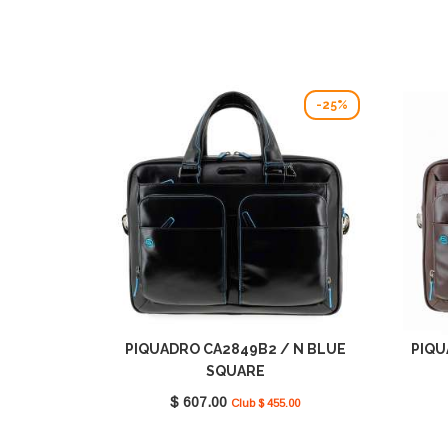
-25%
PIQUADRO CA2849B2 / N BLUE
PIQU
SQUARE
$ 607.00
Club $ 455.00