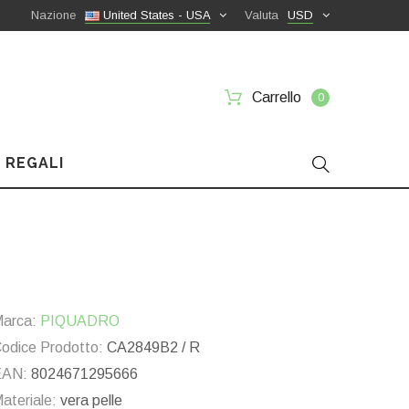
Nazione
United States - USA
Valuta
USD
Carrello
0
 REGALI
arca:
PIQUADRO
odice Prodotto:
CA2849B2 / R
EAN:
8024671295666
ateriale:
vera pelle