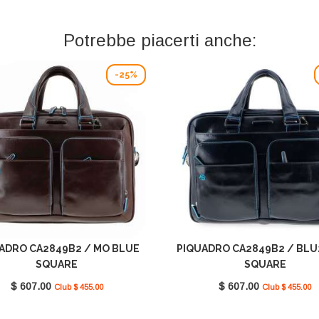
Potrebbe piacerti anche:
-25%
ADRO CA2849B2 / MO BLUE
PIQUADRO CA2849B2 / BLU
SQUARE
SQUARE
$ 607.00
$ 607.00
Club $ 455.00
Club $ 455.00