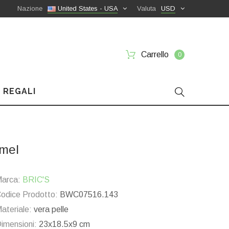
Nazione
United States - USA
Valuta
USD
Carrello
0
 REGALI
mel
arca:
BRIC'S
odice Prodotto:
BWC07516.143
ateriale:
vera pelle
imensioni:
23x18.5x9 cm