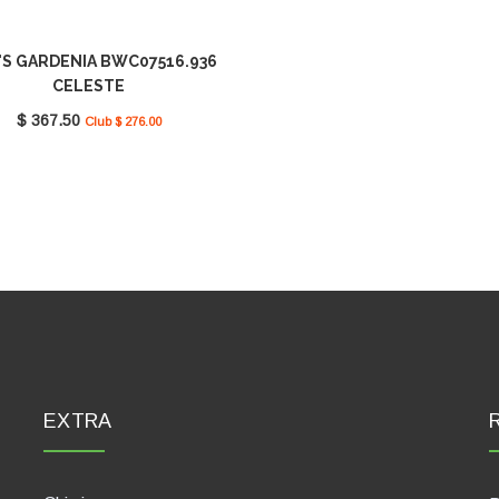
'S GARDENIA BWC07516.936
CELESTE
$ 367.50
Club $ 276.00
EXTRA