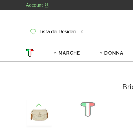
Account
Lista dei Desideri
0
○ MARCHE
○ DONNA
Br