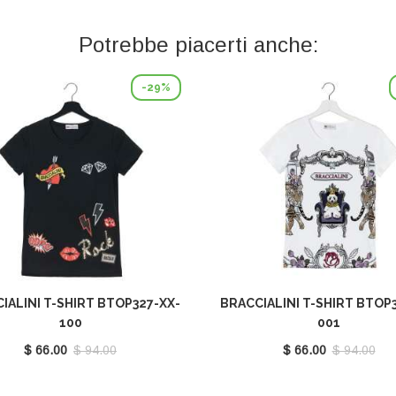
Potrebbe piacerti anche:
-29%
IALINI T-SHIRT BTOP327-XX-
BRACCIALINI T-SHIRT BTOP3
100
001
$ 66.00
$ 94.00
$ 66.00
$ 94.00