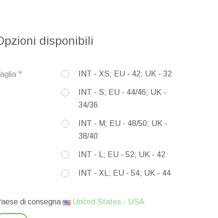
Opzioni disponibili
INT - XS; EU - 42; UK - 32
aglia
INT - S; EU - 44/46; UK -
34/36
INT - M; EU - 48/50; UK -
38/40
INT - L; EU - 52; UK - 42
INT - XL; EU - 54; UK - 44
aese di consegna
United States - USA