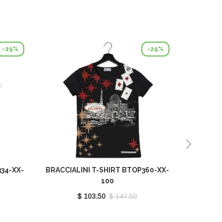
-29%
-29%
34-XX-
BRACCIALINI T-SHIRT BTOP360-XX-
BRACCIA
100
$ 103.50
$ 147.50