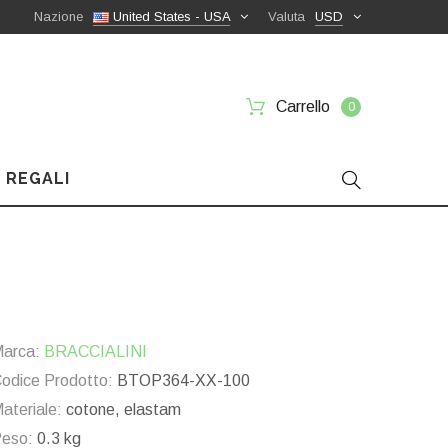
Nazione
United States - USA
Valuta
USD
Carrello
0
 REGALI
arca:
BRACCIALINI
odice Prodotto:
BTOP364-XX-100
ateriale:
cotone, elastam
eso:
0.3 kg