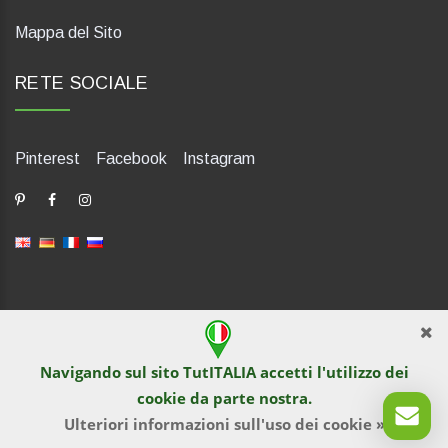
Mappa del Sito
RETE SOCIALE
Pinterest
Facebook
Instagram
dP Motion Media. Via La Piana 430, 47835 Saludecio (RN), Italia.
Numero REA: RN410802. P.IVA: 04421580400. Tel +39 0541
Navigando sul sito TutITALIA accetti l'utilizzo dei
1480041
cookie
da parte nostra.
© TutITALIA 2013-2026. Materiali contenuti appartengono in via
esclusiva a TutITALIA e ne è vietata la riproduzione o altra forma
Ulteriori informazioni sull'uso dei cookie »
di utilizzazione.