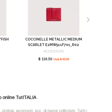
YFISH
COCCINELLE METALLIC MEDIUM
COCCIN
SCARLET E2MW511F701_R02
GREEN 
ACCESSORI
$ 116.50
Club $ 93.50
io online TutITALIA
 orologi, accessori, ecc. di nuove collezioni. Tutti i