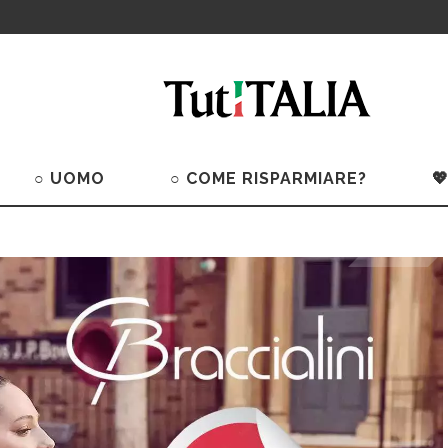
○ UOMO
○ COME RISPARMIARE?
