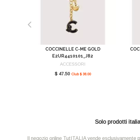
COCCINELLE C-ME GOLD
COC
E2UR4410101_J82
ACCESSORI
$ 47.50
Club $ 38.00
Solo prodotti ital
Il negozio online TutITALIA vende esclusivamente prodot