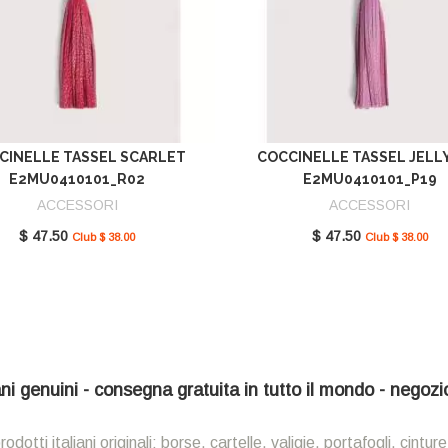
CINELLE TASSEL SCARLET
COCCINELLE TASSEL JELL
E2MU0410101_R02
E2MU0410101_P19
ACCESSORI
ACCESSORI
$ 47.50
$ 47.50
Club $ 38.00
Club $ 38.00
iani genuini - consegna gratuita in tutto il mondo - negoz
ti italiani originali: borse, cartelle, valigie, portafogli, cinture,