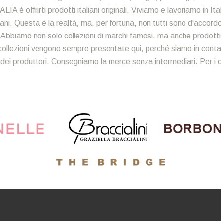
ALIA è offrirti prodotti italiani originali. Viviamo e lavoriamo in It
ni. Questa è la realtà, ma, per fortuna, non tutti sono d'accordo. 
i. Abbiamo non solo collezioni di marchi famosi, ma anche prodotti art
ollezioni vengono sempre presentate qui, perché siamo in contat
 dei produttori. Consegniamo la merce senza intermediari. Per i cli