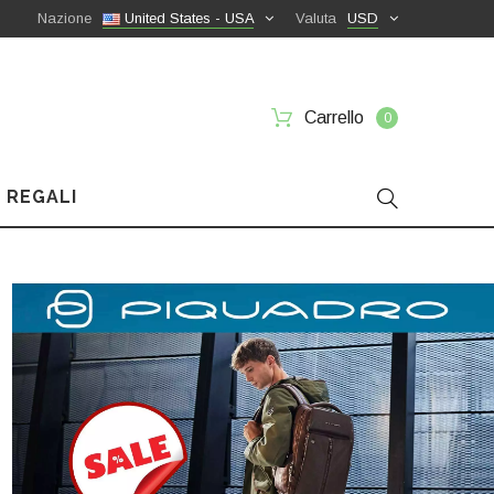
Nazione
United States - USA
Valuta
USD
Carrello
0
 REGALI