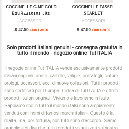
COCCINELLE C-ME GOLD
COCCINELLE TASSEL
E2UR4410101_J82
SCARLET
E2MU0410101_R02
ACCESSORI
ACCESSORI
$ 47.50
$ 47.50
Club $ 38.00
Club $ 38.00
Solo prodotti italiani genuini - consegna gratuita in
tutto il mondo - negozio online TutITALIA
Il negozio online TutITALIA vende esclusivamente prodotti
italiani originali: borse, cartelle, valigie, portafogli, cinture,
orologi, accessori, ecc. di nuove collezioni. Tutti i prodotti
sono certificati per l'Europa. L'idea di TutITALIA è offrirti
prodotti italiani originali. Viviamo e lavoriamo in Italia.
Sappiamo che in tutto il mondo i falsi sono ampiamente
venduti con i nomi di famosi marchi italiani. Questa è la
realtà, ma, per fortuna, non tutti sono d'accordo. Siamo
orgogliosi di dire che tutti i prodotti visualizzati sul nostro