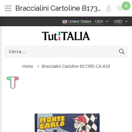
0
Braccialini Cartoline B17385-CA-818 | TutITALIA
United States - USA
USD
Home
Braccialini Cartoline B17385-CA-818