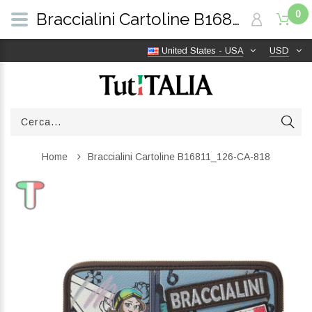
0
Braccialini Cartoline B16811_126-CA-818 | TutITALIA
United States - USA
USD
Home
Braccialini Cartoline B16811_126-CA-818