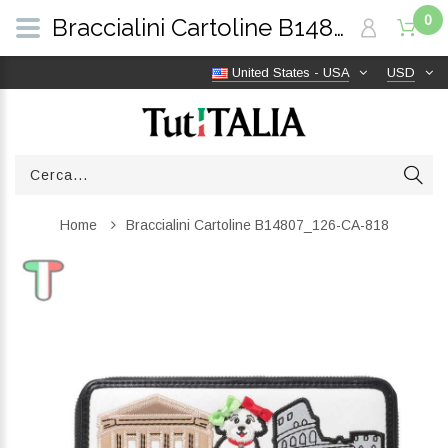
0
Braccialini Cartoline B14807_126-CA-818 | TutITALIA
United States - USA
USD
Home
Braccialini Cartoline B14807_126-CA-818