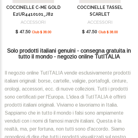
COCCINELLE C-ME GOLD
COCCINELLE TASSEL
E2UR4410101_J82
SCARLET
E2MU0410101_R02
ACCESSORI
ACCESSORI
$ 47.50
$ 47.50
Club $ 38.00
Club $ 38.00
Solo prodotti italiani genuini - consegna gratuita in
tutto il mondo - negozio online TutITALIA
Il negozio online TutITALIA vende esclusivamente prodotti
italiani originali: borse, cartelle, valigie, portafogli, cinture,
orologi, accessori, ecc. di nuove collezioni. Tutti i prodotti
sono certificati per l'Europa. L'idea di TutITALIA è offrirti
prodotti italiani originali. Viviamo e lavoriamo in Italia.
Sappiamo che in tutto il mondo i falsi sono ampiamente
venduti con i nomi di famosi marchi italiani. Questa è la
realtà, ma, per fortuna, non tutti sono d'accordo. Siamo
orgogliosi di dire che tutti i prodotti visualizzati sul nostro