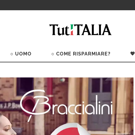
○ UOMO
○ COME RISPARMIARE?
