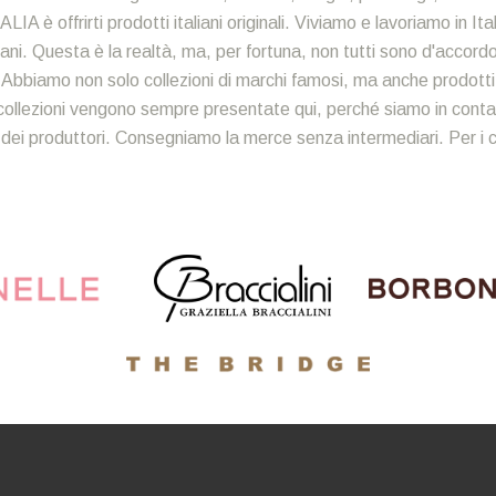
ALIA è offrirti prodotti italiani originali. Viviamo e lavoriamo in It
ni. Questa è la realtà, ma, per fortuna, non tutti sono d'accordo. 
i. Abbiamo non solo collezioni di marchi famosi, ma anche prodotti art
ollezioni vengono sempre presentate qui, perché siamo in contat
 dei produttori. Consegniamo la merce senza intermediari. Per i cli