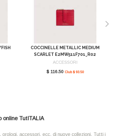
YFISH
COCCINELLE METALLIC MEDIUM
COCCIN
SCARLET E2MW511F701_R02
GREEN 
ACCESSORI
$ 116.50
Club $ 93.50
io online TutITALIA
 orologi, accessori, ecc. di nuove collezioni. Tutti i