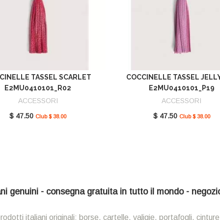
CINELLE TASSEL SCARLET
COCCINELLE TASSEL JELL
E2MU0410101_R02
E2MU0410101_P19
ACCESSORI
ACCESSORI
$ 47.50
$ 47.50
Club $ 38.00
Club $ 38.00
iani genuini - consegna gratuita in tutto il mondo - negoz
ti italiani originali: borse, cartelle, valigie, portafogli, cinture,