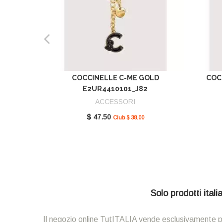
COCCINELLE C-ME GOLD
COC
E2UR4410101_J82
ACCESSORI
$ 47.50
Club $ 38.00
Solo prodotti ital
Il negozio online TutITALIA vende esclusivamente prodot