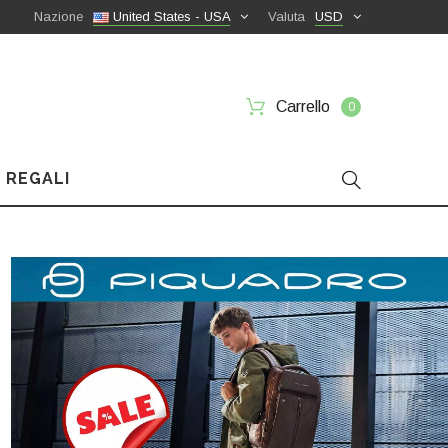
Nazione
United States - USA
Valuta
USD
Carrello
0
 REGALI