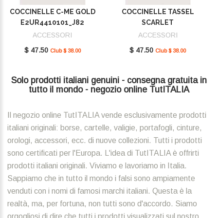
COCCINELLE C-ME GOLD
COCCINELLE TASSEL
E2UR4410101_J82
SCARLET
E2MU0410101_R02
ACCESSORI
ACCESSORI
$ 47.50
$ 47.50
Club $ 38.00
Club $ 38.00
Solo prodotti italiani genuini - consegna gratuita in
tutto il mondo - negozio online TutITALIA
Il negozio online TutITALIA vende esclusivamente prodotti
italiani originali: borse, cartelle, valigie, portafogli, cinture,
orologi, accessori, ecc. di nuove collezioni. Tutti i prodotti
sono certificati per l'Europa. L'idea di TutITALIA è offrirti
prodotti italiani originali. Viviamo e lavoriamo in Italia.
Sappiamo che in tutto il mondo i falsi sono ampiamente
venduti con i nomi di famosi marchi italiani. Questa è la
realtà, ma, per fortuna, non tutti sono d'accordo. Siamo
orgogliosi di dire che tutti i prodotti visualizzati sul nostro