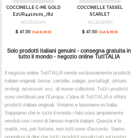
COCCINELLE C-ME GOLD
COCCINELLE TASSEL
E2UR4410101_J82
SCARLET
E2MU0410101_R02
ACCESSORI
ACCESSORI
$ 47.50
$ 47.50
Club $ 38.00
Club $ 38.00
Solo prodotti italiani genuini - consegna gratuita in
tutto il mondo - negozio online TutITALIA
Il negozio online TutITALIA vende esclusivamente prodotti
italiani originali: borse, cartelle, valigie, portafogli, cinture,
orologi, accessori, ecc. di nuove collezioni. Tutti i prodotti
sono certificati per l'Europa. L'idea di TutITALIA è offrirti
prodotti italiani originali. Viviamo e lavoriamo in Italia.
Sappiamo che in tutto il mondo i falsi sono ampiamente
venduti con i nomi di famosi marchi italiani. Questa è la
realtà, ma, per fortuna, non tutti sono d'accordo. Siamo
orgogliosi di dire che tutti i prodotti visualizzati sul nostro