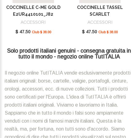
COCCINELLE C-ME GOLD
COCCINELLE TASSEL
E2UR4410101_J82
SCARLET
E2MU0410101_R02
ACCESSORI
ACCESSORI
$ 47.50
$ 47.50
Club $ 38.00
Club $ 38.00
Solo prodotti italiani genuini - consegna gratuita in
tutto il mondo - negozio online TutITALIA
Il negozio online TutITALIA vende esclusivamente prodotti
italiani originali: borse, cartelle, valigie, portafogli, cinture,
orologi, accessori, ecc. di nuove collezioni. Tutti i prodotti
sono certificati per l'Europa. L'idea di TutITALIA è offrirti
prodotti italiani originali. Viviamo e lavoriamo in Italia.
Sappiamo che in tutto il mondo i falsi sono ampiamente
venduti con i nomi di famosi marchi italiani. Questa è la
realtà, ma, per fortuna, non tutti sono d'accordo. Siamo
orgogliosi di dire che tutti i prodotti visualizzati sul nostro