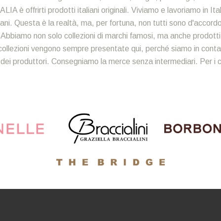
ALIA è offrirti prodotti italiani originali. Viviamo e lavoriamo in It
ni. Questa è la realtà, ma, per fortuna, non tutti sono d'accordo. 
i. Abbiamo non solo collezioni di marchi famosi, ma anche prodotti art
ollezioni vengono sempre presentate qui, perché siamo in contat
 dei produttori. Consegniamo la merce senza intermediari. Per i cli