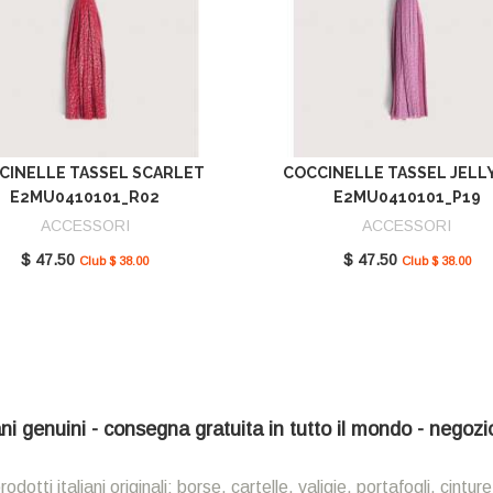
CINELLE TASSEL SCARLET
COCCINELLE TASSEL JELL
E2MU0410101_R02
E2MU0410101_P19
ACCESSORI
ACCESSORI
$ 47.50
$ 47.50
Club $ 38.00
Club $ 38.00
iani genuini - consegna gratuita in tutto il mondo - negoz
ti italiani originali: borse, cartelle, valigie, portafogli, cinture,