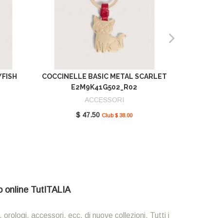
YFISH
COCCINELLE BASIC METAL SCARLET
COCCIN
E2M9K41G502_R02
SCAR
ACCESSORI
$ 47.50
Club $ 38.00
io online TutITALIA
 orologi, accessori, ecc. di nuove collezioni. Tutti i