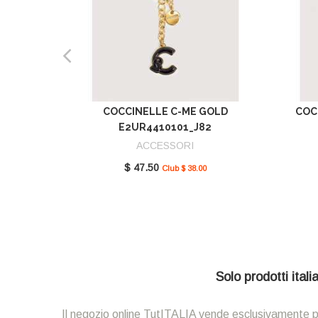
COCCINELLE C-ME GOLD
COC
E2UR4410101_J82
ACCESSORI
$ 47.50
Club $ 38.00
Solo prodotti ital
Il negozio online TutITALIA vende esclusivamente prodot