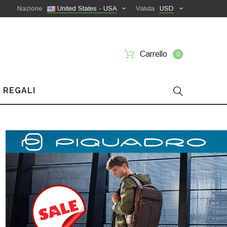
Nazione
United States - USA
Valuta
USD
Carrello
0
 REGALI