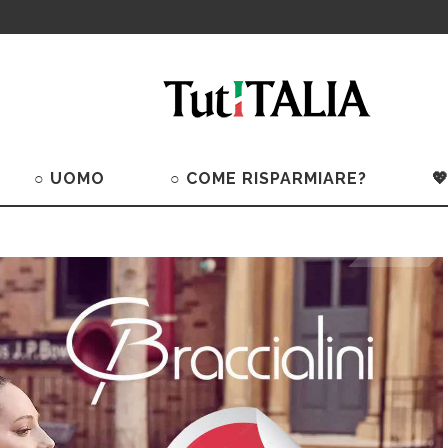
○ UOMO
○ COME RISPARMIARE?
