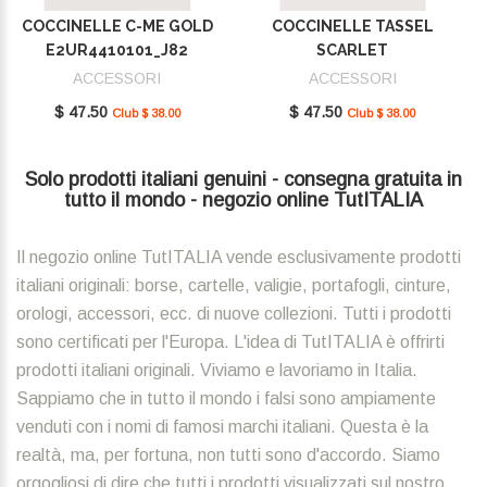
COCCINELLE C-ME GOLD
COCCINELLE TASSEL
E2UR4410101_J82
SCARLET
E2MU0410101_R02
ACCESSORI
ACCESSORI
$ 47.50
$ 47.50
Club $ 38.00
Club $ 38.00
Solo prodotti italiani genuini - consegna gratuita in
tutto il mondo - negozio online TutITALIA
Il negozio online TutITALIA vende esclusivamente prodotti
italiani originali: borse, cartelle, valigie, portafogli, cinture,
orologi, accessori, ecc. di nuove collezioni. Tutti i prodotti
sono certificati per l'Europa. L'idea di TutITALIA è offrirti
prodotti italiani originali. Viviamo e lavoriamo in Italia.
Sappiamo che in tutto il mondo i falsi sono ampiamente
venduti con i nomi di famosi marchi italiani. Questa è la
realtà, ma, per fortuna, non tutti sono d'accordo. Siamo
orgogliosi di dire che tutti i prodotti visualizzati sul nostro