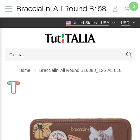
0
Braccialini All Round B16883_126-AL-818 | TutITALIA
United States - USA
USD
Home
Braccialini All Round B16883_126-AL-818