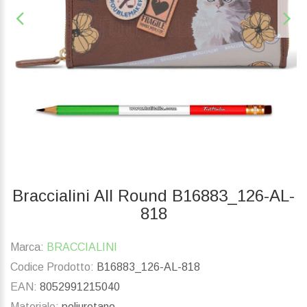
Braccialini All Round B16883_126-AL-
818
Marca:
BRACCIALINI
Codice Prodotto:
B16883_126-AL-818
EAN:
8052991215040
Materiale:
poliuretano