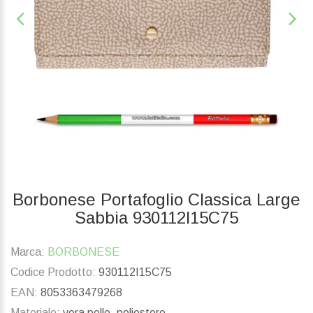
Borbonese Portafoglio Classica Large
Sabbia 930112I15C75
Marca:
BORBONESE
Codice Prodotto:
930112I15C75
EAN:
8053363479268
Materiale:
vera pelle, poliestere