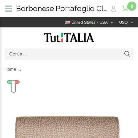
0
Borbonese Portafoglio Classica Large Sabbia 930112I15C75 | TutITALIA
United States - USA
USD
Home