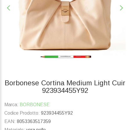
Borbonese Cortina Medium Light Cuir
923934455Y92
Marca:
BORBONESE
Codice Prodotto:
923934455Y92
EAN:
8053363517359
Materiale:
vera pelle