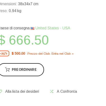
imensioni:
38x34x7 cm
eso:
0.94 kg
aese di consegna
United States - USA
$ 666.50
$ 500.00
Prezzo del Сlub. Entra nel Сlub »
-25%
PREORDINARE
Alla lista dei desideri
A Confronta