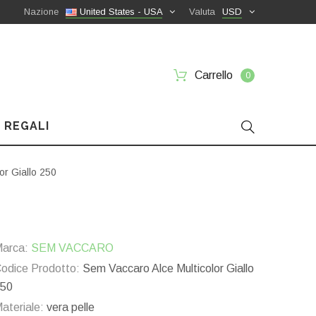
Nazione
United States - USA
Valuta
USD
Carrello
0
 REGALI
or Giallo 250
arca:
SEM VACCARO
odice Prodotto:
Sem Vaccaro Alce Multicolor Giallo
50
ateriale:
vera pelle