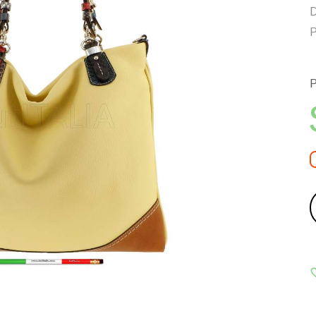
D
P
P