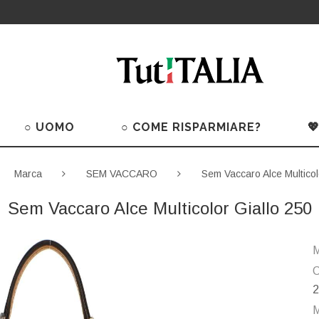
○ UOMO
○ COME RISPARMIARE?

Marca
SEM VACCARO
Sem Vaccaro Alce Multicol
Sem Vaccaro Alce Multicolor Giallo 250
M
C
2
M